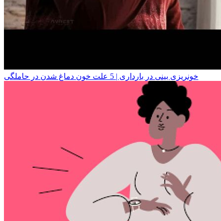
خونریزی بینی در بارداری | 5 علت خون دماغ شدن در حاملگی