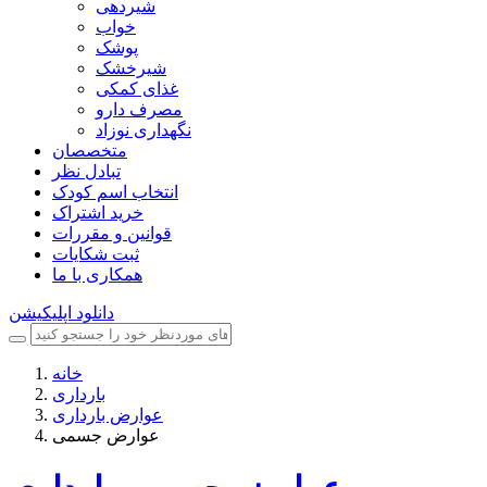
شیردهی
خواب
پوشک
شیرخشک
غذای کمکی
مصرف دارو
نگهداری نوزاد
متخصصان
تبادل نظر
انتخاب اسم کودک
خرید اشتراک
قوانین و مقررات
ثبت شکایات
همکاری با ما
دانلود اپلیکیشن
خانه
بارداری
عوارض بارداری
عوارض جسمی