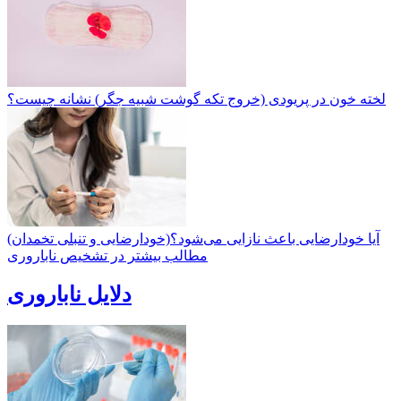
لخته خون در پریودی (خروج تکه گوشت شبیه جگر) نشانه چیست؟
آیا خودارضایی باعث نازایی می‌شود؟(خودارضایی و تنبلی تخمدان)
مطالب بیشتر در تشخیص ناباروری
دلایل ناباروری