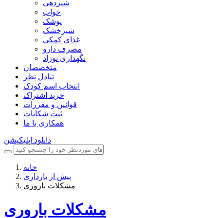
شیردهی
خواب
پوشک
شیرخشک
غذای کمکی
مصرف دارو
نگهداری نوزاد
متخصصان
تبادل نظر
انتخاب اسم کودک
خرید اشتراک
قوانین و مقررات
ثبت شکایات
همکاری با ما
دانلود اپلیکیشن
خانه
پیش از بارداری
مشکلات باروری
مشکلات باروری