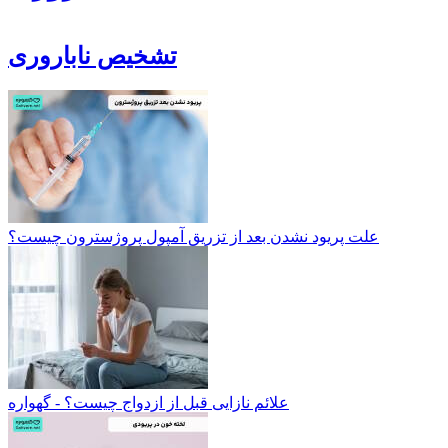
تشخیص ناباروری
علت پریود نشدن بعد از تزریق آمپول پروژسترون چیست؟
علائم نازایی قبل از ازدواج چیست؟ - گهواره