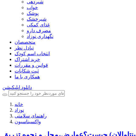
شیردهی
خواب
پوشک
شیرخشک
غذای کمکی
مصرف دارو
نگهداری نوزاد
متخصصان
تبادل نظر
انتخاب اسم کودک
خرید اشتراک
قوانین و مقررات
ثبت شکایات
همکاری با ما
دانلود اپلیکیشن
خانه
نوزاد
راهنمای سلامتی
واکسیناسیون
پنتاوالان) چیست؟عوارض،محل و نحوه تزریق