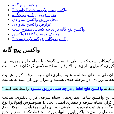
واکسن پنج گانه
واکسن پنتاوالان ساخت کجاست؟
نحوه تزریق واکسن پنجگانه
محل تزریق واکسن پنتاوالان
عوارض واکسن پنتاوالان
واکسن پنج گانه برای چه کسانی ممنوع است
واکسن DTP مخفف چیست؟
واکسن دوگانه بزرگسالان چیست؟
واکسن پنج گانه
واکسن پنج گانه یا واکسن پنتاوالان چیست؟ ایمن‌سازی کودکان، یکی از شناخته شده‌ترین و موثرترین روش‌ها برای پیشگیری از بیماری‌های کودکان است که در طی 30 سال گذشته با انجام طرح ایمن‌سازی،
ماه‌های مختلف، علیه بیماری‌های سیاه سرفه، کزاز، هپاتیت B، دیفتری، سرخک، سرخجه، فلج اطفال، اوریون و سل واکسینه می‌شوند. سال‌هاست که بیماری‌های دیفتری، سیاه سرفه و اوریون
را مطالعه کنید.
* مقاله
واکسن فلج اطفال در چه سنی تزریق میشود
والان، واکسن جدیدی است که کودکان را در برابر 5 بیماری محافظت می‌کند. این واکسن شامل بیماری‌های سیاه سرفه، کزاز، دیفتری، هپاتیت B و
هموفیلوس آنفولانزا نوع B می‌شود. تفاوت واکسن سه‌گانه و پنج‌گانه در تعداد بیماری‌هایی است که در برابرش مصونیت ایجاد می‌کنند. واکسن سه‌گانه، تنها در برابر کزاز، سیاه سرفه و دیفتری ایمنی ایجاد
فی بیماری‌های هموفیلوس آنفولانزا نوع B را تحت پوشش قرار می‌دهد. هموفیلوس آنفولانزا نوع B
ل و مننژیت باکتریایی یا التهاب پرده محافظت‌کننده مغز و نخاع