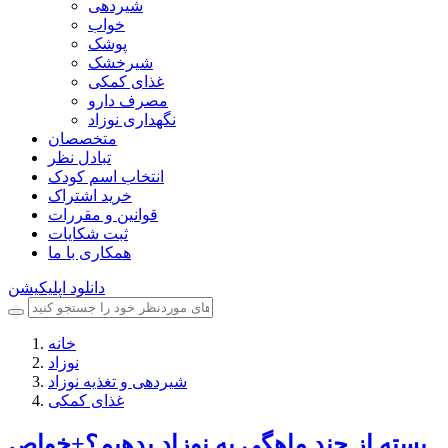
شیردهی
خواب
پوشک
شیرخشک
غذای کمکی
مصرف دارو
نگهداری نوزاد
متخصصان
تبادل نظر
انتخاب اسم کودک
خرید اشتراک
قوانین و مقررات
ثبت شکایات
همکاری با ما
دانلود اپلیکیشن
خانه
نوزاد
شیردهی و تغذیه نوزاد
غذای کمکی
پسته از چند ماهگی به نوزاد بدهیم؟+خواص