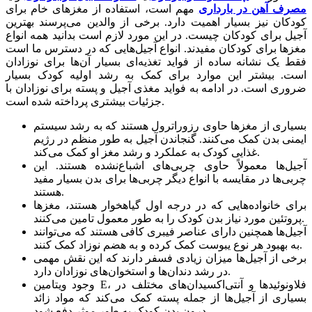
مصرف آهن در بارداری
مهم است، استفاده از مغزهای خام برای
کودکان نیز بسیار اهمیت دارد. برخی از والدین می‌پرسند بهترین
آجیل برای کودکان چیست. در این مورد لازم است بدانید همه انواع
مغزها برای کودکان مفیدند. انواع آجیل‌هایی که در دسترس ما است
فقط یک نشانه ساده از فواید تغذیه‌ای بسیار آن‌ها برای نوزادان
است. بیشتر این موارد برای کمک به رشد اولیه کودک بسیار
ضروری است. در ادامه به فواید مغذی آجیل و پسته برای نوزادان با
جزئیات بیشتری پرداخته شده است.
بسیاری از مغزها حاوی رزوراترول هستند که به رشد سیستم
ایمنی بدن کمک می‌کنند. گنجاندن آجیل به طور منظم در رژیم
غذایی کودک به عملکرد و رشد مغز او کمک می‌کند.
آجیل‌ها معمولاً حاوی چربی‌های اشباع‌نشده هستند. این
چربی‌ها در مقایسه با انواع دیگر چربی‌ها برای بدن بسیار مفید
هستند.
برای خانواده‌هایی که در درجه اول گیاهخوار هستند، مغزها
پروتئین مورد نیاز بدن کودک را به طور معمول تامین می‌کنند.
آجیل‌ها همچنین دارای عناصر فیبری کافی هستند که می‌توانند
به بهبود هر نوع یبوست کمک کرده و به هضم نوزاد کمک کنند.
برخی از آجیل‌ها میزان زیادی فسفر دارند که این نقش مهمی
در رشد دندان‌ها و استخوان‌های نوزادان دارد.
وجود ویتامین E، فلاونوئیدها و آنتی‌اکسیدان‌های مختلف در
بسیاری از آجیل‌ها از جمله پسته کمک می‌کند که مواد زائد
درون بدن کودک به طور موثر دفع شود.