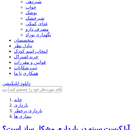
شیردهی
خواب
پوشک
شیرخشک
غذای کمکی
مصرف دارو
نگهداری نوزاد
متخصصان
تبادل نظر
انتخاب اسم کودک
خرید اشتراک
قوانین و مقررات
ثبت شکایات
همکاری با ما
دانلود اپلیکیشن
خانه
بارداری
بارداری پرخطر
بیماری ها
آیا کیست سینه در بارداری مشکل ساز است؟