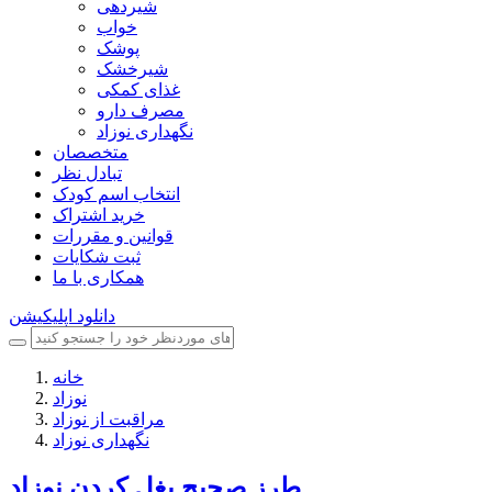
شیردهی
خواب
پوشک
شیرخشک
غذای کمکی
مصرف دارو
نگهداری نوزاد
متخصصان
تبادل نظر
انتخاب اسم کودک
خرید اشتراک
قوانین و مقررات
ثبت شکایات
همکاری با ما
دانلود اپلیکیشن
خانه
نوزاد
مراقبت از نوزاد
نگهداری نوزاد
طرز صحیح بغل کردن نوزاد