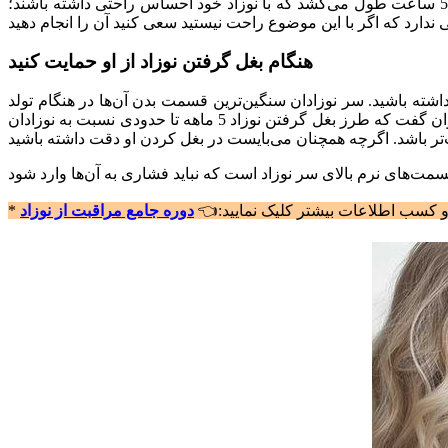
در ابتدا کمی احساس ترس و وحشت کنید. وقت بگذارید و یادتان باشد که نفس عمیق بکشید! بر اساس یک مطالعه، پدران به‌طور میانگین 5 ساعت طول می‌کشد که با نوزاد خود احساس راحتی داشته باشند؛
هنگام بغل گرفتن نوزاد از او حمایت کنید
داشته باشید. سر نوزادان سنگین‌ترین قسمت بدن آن‌ها در هنگام تولد
است. از طرفی نوزادان تقریباً تا 4 ماهگی قابلیت کنترل عضلات گردن خود را ندارند تا بتوانند سر خود را به‌تنهایی نگه دارند؛ بنابراین شاید بتوان گفت که طرز بغل گرفتن نوزاد 5 ماهه تا حدودی نسبت به نوزادان
اد و کسب اطلاعات بیشتر کلیک نمایید:👈
دوره جامع مراقبت از نوزاد